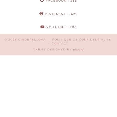
FACEBOOK
| 285
PINTEREST
| 1679
YOUTUBE
| 1200
© 2026
CINDERELLOVA
POLITIQUE DE CONFIDENTIALITÉ
CONTACT
THEME DESIGNED BY
pipdig