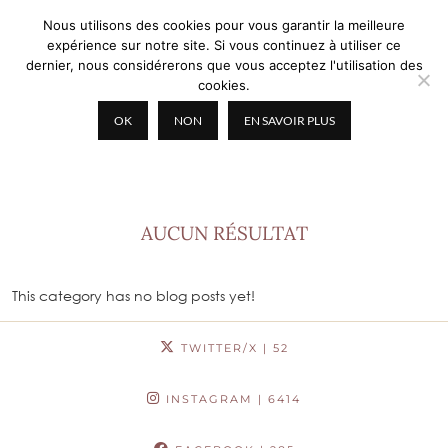
Nous utilisons des cookies pour vous garantir la meilleure
expérience sur notre site. Si vous continuez à utiliser ce
dernier, nous considérerons que vous acceptez l'utilisation des
cookies.
OK
NON
EN SAVOIR PLUS
BLOG MODE ET BEAUTÉ
AUCUN RÉSULTAT
This category has no blog posts yet!
TWITTER/X
| 52
INSTAGRAM
| 6414