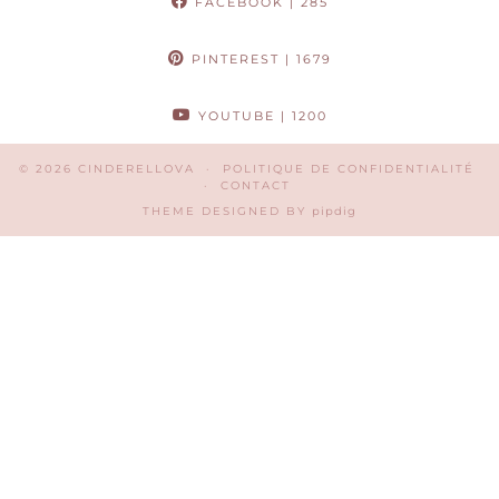
FACEBOOK
| 285
PINTEREST
| 1679
YOUTUBE
| 1200
© 2026
CINDERELLOVA
POLITIQUE DE CONFIDENTIALITÉ
CONTACT
THEME DESIGNED BY
pipdig