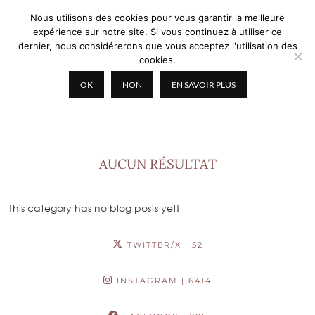
Nous utilisons des cookies pour vous garantir la meilleure
expérience sur notre site. Si vous continuez à utiliser ce
dernier, nous considérerons que vous acceptez l'utilisation des
cookies.
OK
NON
EN SAVOIR PLUS
BLOG MODE ET BEAUTÉ
AUCUN RÉSULTAT
This category has no blog posts yet!
TWITTER/X
| 52
INSTAGRAM
| 6414